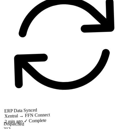
ERP Data Synced
Xentral → FFN Connect
✓ Complete
2 min ago
Dispatched