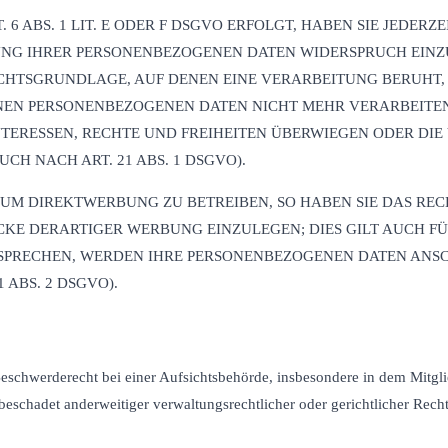
ABS. 1 LIT. E ODER F DSGVO ERFOLGT, HABEN SIE JEDERZEI
NG IHRER PERSONENBEZOGENEN DATEN WIDERSPRUCH EINZULE
RECHTSGRUNDLAGE, AUF DENEN EINE VERARBEITUNG BERUHT
ENEN PERSONENBEZOGENEN DATEN NICHT MEHR VERARBEITEN
INTERESSEN, RECHTE UND FREIHEITEN ÜBERWIEGEN ODER D
H NACH ART. 21 ABS. 1 DSGVO).
UM DIREKTWERBUNG ZU BETREIBEN, SO HABEN SIE DAS REC
E DERARTIGER WERBUNG EINZULEGEN; DIES GILT AUCH FÜR
RSPRECHEN, WERDEN IHRE PERSONENBEZOGENEN DATEN ANS
ABS. 2 DSGVO).
chwerderecht bei einer Aufsichtsbehörde, insbesondere in dem Mitglied
eschadet anderweitiger verwaltungsrechtlicher oder gerichtlicher Recht