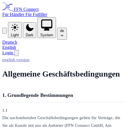
FFN Connect
Für Händler
Für Fulfiller
de
Light
Dark
System
Deutsch
English
Login
english version
Allgemeine Geschäftsbedingungen
1.
Grundlegende Bestimmungen
1.1
Die nachstehenden Geschäftsbedingungen gelten für Verträge, die
Sie als Kunde mit uns als Anbieter (FFN Connect GmbH, Am