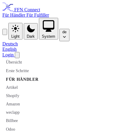
FFN Connect
Für Händler
Für Fulfiller
de
Light
Dark
System
Deutsch
English
Login
Übersicht
Erste Schritte
FÜR HÄNDLER
Artikel
Shopify
Amazon
weclapp
Billbee
Odoo