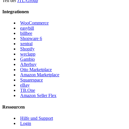
Teil der
JTL-Group
Integrationen
WooCommerce
easybill
billbee
Shopware 6
xentral
Shopify
weclapp
Gambio
Afterbuy
Otto Marketplace
Amazon Marketplace
Squarespace
eBay
TB.One
Amazon Seller Flex
Ressourcen
Hilfe und Support
Login