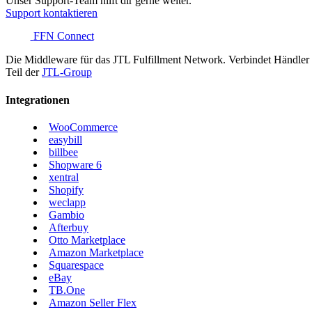
Unser Support-Team hilft dir gerne weiter.
Support kontaktieren
FFN Connect
Die Middleware für das JTL Fulfillment Network. Verbindet Händler u
Teil der
JTL-Group
Integrationen
WooCommerce
easybill
billbee
Shopware 6
xentral
Shopify
weclapp
Gambio
Afterbuy
Otto Marketplace
Amazon Marketplace
Squarespace
eBay
TB.One
Amazon Seller Flex