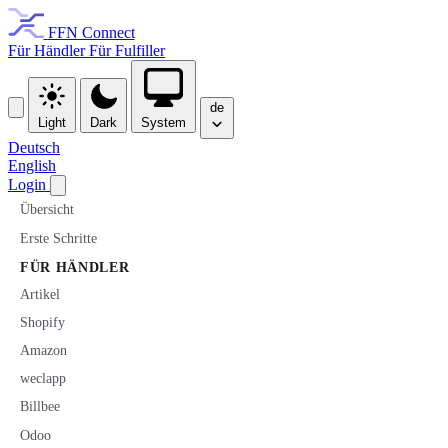
FFN Connect
Für Händler
Für Fulfiller
de
Light
Dark
System
Deutsch
English
Login
Übersicht
Erste Schritte
FÜR HÄNDLER
Artikel
Shopify
Amazon
weclapp
Billbee
Odoo