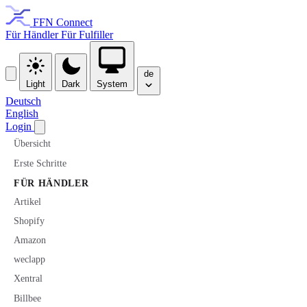
FFN Connect
Für Händler
Für Fulfiller
de
Light
Dark
System
Deutsch
English
Login
Übersicht
Erste Schritte
FÜR HÄNDLER
Artikel
Shopify
Amazon
weclapp
Xentral
Billbee