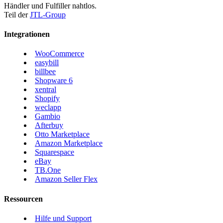
Händler und Fulfiller nahtlos.
Teil der
JTL-Group
Integrationen
WooCommerce
easybill
billbee
Shopware 6
xentral
Shopify
weclapp
Gambio
Afterbuy
Otto Marketplace
Amazon Marketplace
Squarespace
eBay
TB.One
Amazon Seller Flex
Ressourcen
Hilfe und Support