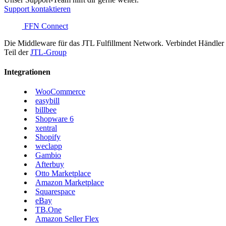
Support kontaktieren
FFN Connect
Die Middleware für das JTL Fulfillment Network. Verbindet Händler u
Teil der
JTL-Group
Integrationen
WooCommerce
easybill
billbee
Shopware 6
xentral
Shopify
weclapp
Gambio
Afterbuy
Otto Marketplace
Amazon Marketplace
Squarespace
eBay
TB.One
Amazon Seller Flex