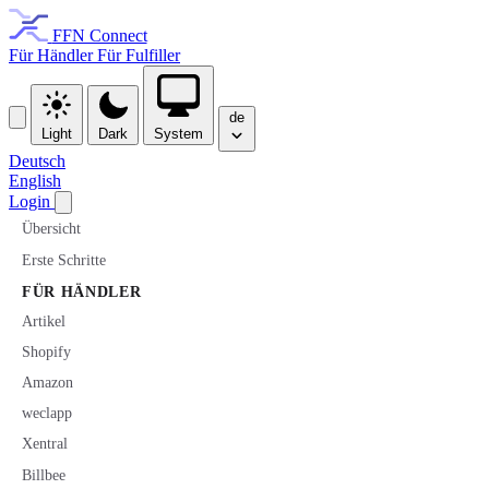
FFN Connect
Für Händler
Für Fulfiller
de
Light
Dark
System
Deutsch
English
Login
Übersicht
Erste Schritte
FÜR HÄNDLER
Artikel
Shopify
Amazon
weclapp
Xentral
Billbee